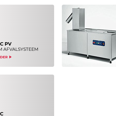
C PV
 AFVALSYSTEEM
RDER
EC