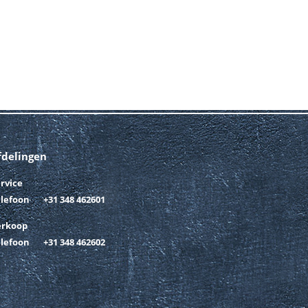
fdelingen
rvice
elefoon
+31 348 462601
erkoop
elefoon
+31 348 462602