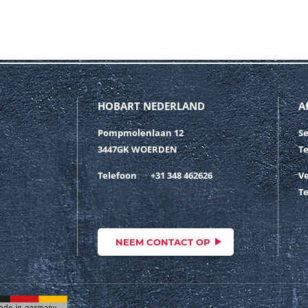
HOBART NEDERLAND
A
Pompmolenlaan 12
Se
3447GK WOERDEN
T
Telefoon
+31 348 462626
V
T
NEEM CONTACT OP