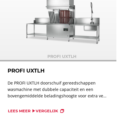
PROFI UXTLH
PROFI UXTLH
De PROFI UXTLH doorschuif gereedschappen
wasmachine met dubbele capaciteit en een
bovengemiddelde beladingshoogte voor extra veel
vaat. Reinigt potten en pannen, maar is ook
geschikt voor gietijzeren kookplaten, bakplaten,
LEES MEER
VERGELIJK
dienbladen en keukengereedschappen. Perfecte
wasresultaten.