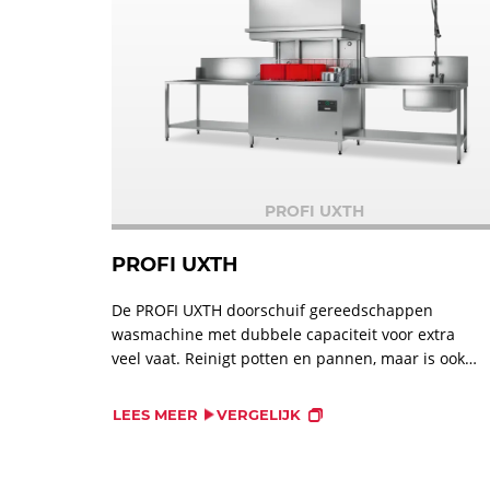
PROFI UXTH
PROFI UXTH
De PROFI UXTH doorschuif gereedschappen
wasmachine met dubbele capaciteit voor extra
veel vaat. Reinigt potten en pannen, maar is ook
geschikt voor gietijzeren kookplaten, bakplaten,
dienbladen en keukengereedschappen. Perfecte
LEES MEER
VERGELIJK
wasresultaten.