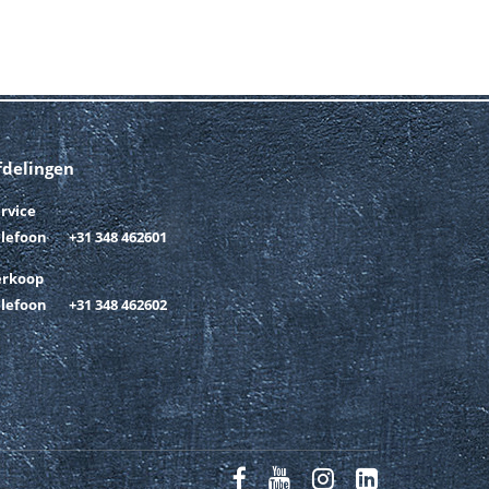
fdelingen
rvice
elefoon
+31 348 462601
erkoop
elefoon
+31 348 462602