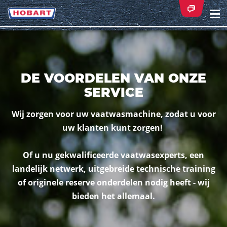
Na
ei
DE VOORDELEN VAN ONZE
SERVICE
Wij zorgen voor uw vaatwasmachine, zodat u voor
uw klanten kunt zorgen!
Of u nu gekwalificeerde vaatwasexperts, een
landelijk netwerk, uitgebreide technische training
of originele reserve onderdelen nodig heeft - wij
bieden het allemaal.