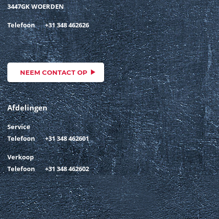
3447GK WOERDEN
Telefoon
+31 348 462626
NEEM CONTACT OP
Afdelingen
Service
Telefoon
+31 348 462601
Verkoop
Telefoon
+31 348 462602