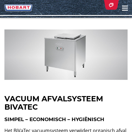
Na
ei
VACUUM AFVALSYSTEEM
BIVATEC
SIMPEL – ECONOMISCH – HYGIËNISCH
Het BiVaTec vacuumsysteem verwijdert organisch afval