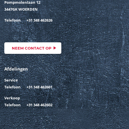
Pompmolenlaan 12
3447GK WOERDEN
Telefoon
+31 348 462626
NEEM CONTACT OP
Afdelingen
Service
Telefoon
+31 348 462601
Verkoop
Telefoon
+31 348 462602