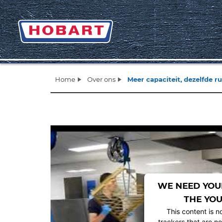
Home
Over ons
Meer capaciteit, dezelfde 
WE NEED YOU
THE YOU
This content is n
trackers that are no