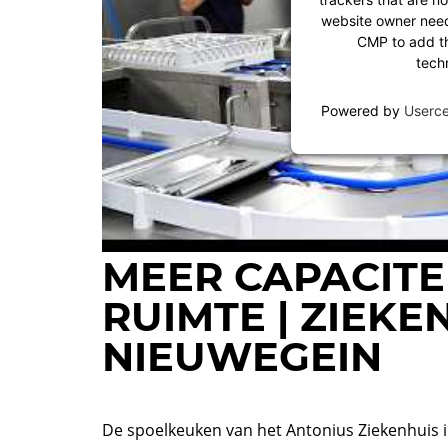
website owner needs
CMP to add thi
tech
Powered by
Userc
MEER CAPACITE
RUIMTE | ZIEK
NIEUWEGEIN
De spoelkeuken van het Antonius Ziekenhuis 