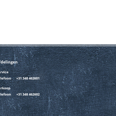
fdelingen
rvice
elefoon
+31 348 462601
erkoop
elefoon
+31 348 462602