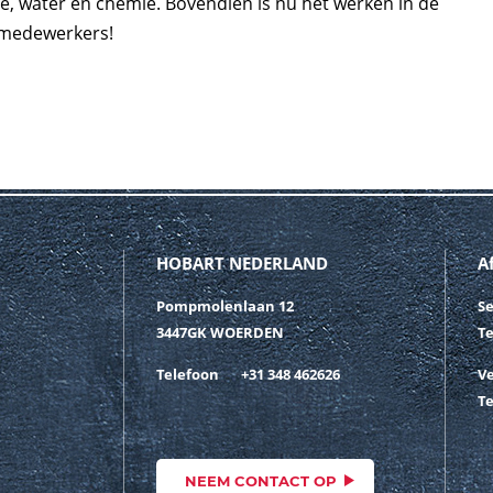
e, water en chemie. Bovendien is nu het werken in de
 medewerkers!
HOBART NEDERLAND
A
Pompmolenlaan 12
Se
3447GK WOERDEN
T
Telefoon
+31 348 462626
V
T
NEEM CONTACT OP