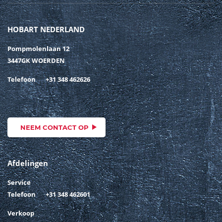
HOBART NEDERLAND
Pompmolenlaan 12
3447GK WOERDEN
Telefoon
+31 348 462626
NEEM CONTACT OP
Afdelingen
Service
Telefoon
+31 348 462601
Verkoop