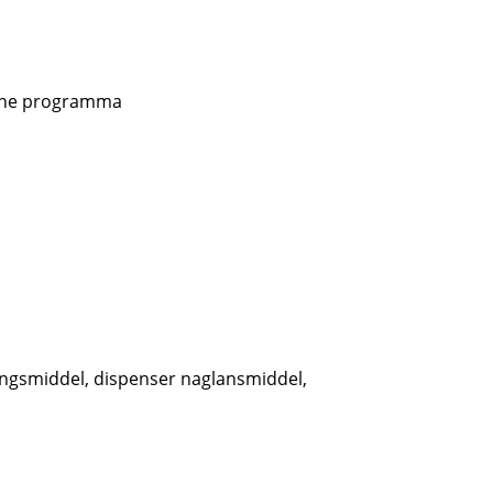
iëne programma
igingsmiddel, dispenser naglansmiddel,