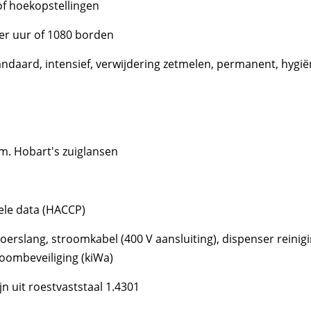
f hoekopstellingen
per uur of 1080 borden
ndaard, intensief, verwijdering zetmelen, permanent, hyg
.m. Hobart's zuiglansen
ele data (HACCP)
 afvoerslang, stroomkabel (400 V aansluiting), dispenser rein
ombeveiliging (kiWa)
n uit roestvaststaal 1.4301