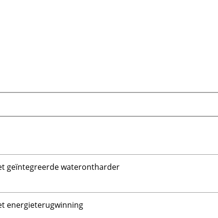
et geïntegreerde waterontharder
et energieterugwinning