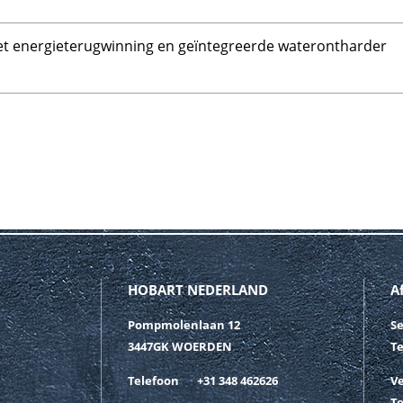
et energieterugwinning en geïntegreerde waterontharder
HOBART NEDERLAND
A
Pompmolenlaan 12
Se
3447GK WOERDEN
T
Telefoon
+31 348 462626
V
T