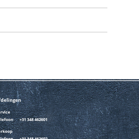
fdelingen
rvice
elefoon
+31 348 462601
erkoop
elefoon
+31 348 462602