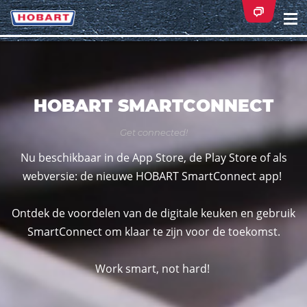
Na
ei
HOBART SMARTCONNECT
Get connected!
Nu beschikbaar in de App Store, de Play Store of als
webversie: de nieuwe HOBART SmartConnect app!
Ontdek de voordelen van de digitale keuken en gebruik
SmartConnect om klaar te zijn voor de toekomst.
Work smart, not hard!