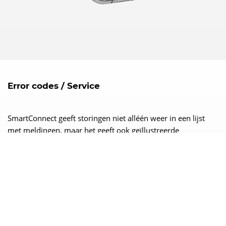
Error codes / Service
SmartConnect geeft storingen niet alléén weer in een lijst
met meldingen, maar het geeft ook geïllustreerde
oplossingen en de optie om contact op te nemen met
HOBART service. Dit kan via e-mail, een contactformulier of
telefonisch. Op deze manier wordt een storing zo snel
mogelijk verholpen en wordt een stilstaande machine
voorkomen.