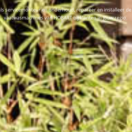
s servicemonteur en onderhoud, repareer en installeer de
vaatwasmachines van HOBART bij klanten in jouw regio.