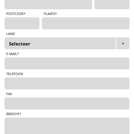
POSTCODE*
PLAATS*
LAND
E-MAIL*
TELEFOON
FAX
BERICHT*